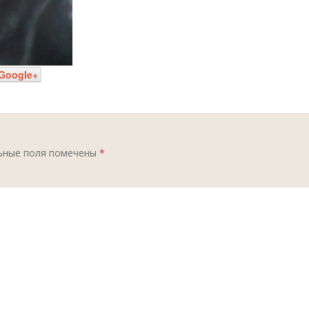
Google+
ьные поля помечены
*