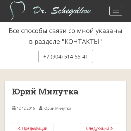
S
k
TOGGLE
i
p
Все способы связи со мной указаны
t
o
в разделе "КОНТАКТЫ"
m
a
+7 (904) 514-55-41
i
n
c
o
n
Юрий Милутка
t
e
n
12.12.2016
Юрий Милутка
t
Предыдущий
Следующий