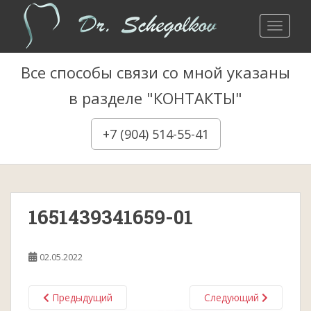
S
k
TOGGLE
i
p
Все способы связи со мной указаны
t
o
в разделе "КОНТАКТЫ"
m
a
+7 (904) 514-55-41
i
n
c
o
n
1651439341659-01
t
e
n
02.05.2022
t
Предыдущий
Следующий