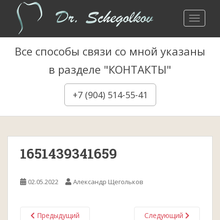
S
k
TOGGLE
i
p
Все способы связи со мной указаны
t
o
в разделе "КОНТАКТЫ"
m
a
+7 (904) 514-55-41
i
n
c
o
n
1651439341659
t
e
n
02.05.2022
Александр Щегольков
t
Предыдущий
Следующий